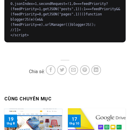
0,jsonIndex=1,secondRequest=!1,0===feedPriority?
(feedPriority=1,getJSON("posts",1)):1===feedPriority&&
(feedPriority=0,getJSON("pages",1)))}function 
bloggerJS(e){e&&
(feedPriority=e),urlManager()}bloggerJS();

//]]>

</script>
Chia sẻ:
CÙNG CHUYÊN MỤC
19
17
thg 8
thg 10