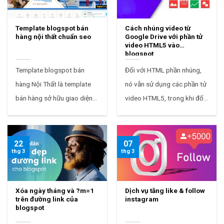
Template blogspot bán
Cách nhúng video từ
hàng nội thất chuẩn seo
Google Drive với phần tử
video HTML5 vào
blogspot
Template blogspot bán
Đối với HTML phần nhúng,
hàng Nội Thất là template
nó vẫn sử dụng các phần tử
bán hàng sở hữu giao diện
video HTML5, trong khi đối
đẹp, hiện đại dành cho các
với nguồn video này, giờ đây
website bán đồ nội thất,
bạn có thể sử dụng URL tải
siêu thị nội t...
xuốn...
22
07
thg 3
thg 3
Xóa ngày tháng và ?m=1
Dịch vụ tăng like & follow
trên đường link của
instagram
blogspot