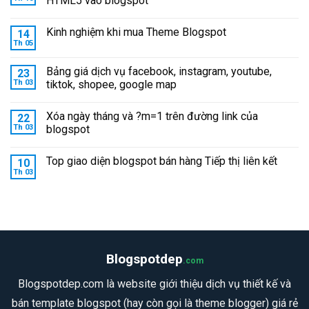
HTML5 vào blogspot
Kinh nghiệm khi mua Theme Blogspot
14
Th 05
Bảng giá dịch vụ facebook, instagram, youtube,
23
Th 03
tiktok, shopee, google map
Xóa ngày tháng và ?m=1 trên đường link của
22
Th 03
blogspot
Top giao diện blogspot bán hàng Tiếp thị liên kết
10
Th 03
Blogspotdep
.com
Blogspotdep.com là website giới thiệu dịch vụ thiết kế và
bán template blogspot (hay còn gọi là theme blogger) giá rẻ