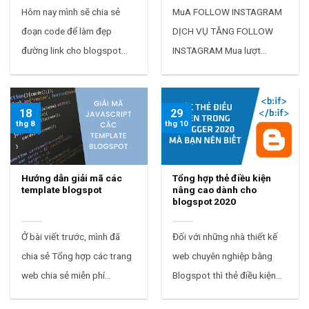
Hôm nay mình sẽ chia sẻ
MuA FOLLOW INSTAGRAM
đoạn code để làm đẹp
DỊCH VỤ TĂNG FOLLOW
đường link cho blogspot
INSTAGRAM Mua lượt
dành cho các bạn nào
follow t...
không thích dạng link
domain.com/2021/03/link-
18
29
thg 8
thg 10
tuy-...
Hướng dẫn giải mã các
Tổng hợp thẻ điều kiện
template blogspot
nâng cao dành cho
blogspot 2020
Ở bài viết trước, mình đã
Đối với những nhà thiết kế
chia sẻ Tổng hợp các trang
web chuyên nghiệp bằng
web chia sẻ miễn phí
Blogspot thì thẻ điều kiện
template blogspot . Tuy
(hay if tag) là một thành