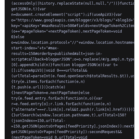
(accessOnly||history.replaceState(null,null,"/"))}function 
getJSON(e,t){var 
n=document.createElement("script");if(useApiV3){var 
o="https://www.googleapis.com/blogger/v3/blogs/"+blogId+"/
key="+apiKey+"#maxResults=500#fields=nextPageToken%2Citems
(o+="#pageToken="+nextPageToken),nextPageToken=void 
0}else 
o=window.location.protocol+"//"+window.location.hostname+"
start-index="+t+"#max-
results=150#orderby=published#alt=json-in-
script#callback=bloggerJSON";o=o.replace(/#/g,amp),n.type=
[0].appendChild(n)}function bloggerJSON(e){var t=
[];if(useApiV3||void 0===urlTotal&&
(urlTotal=parseInt(e.feed.openSearch$totalResults.$t)),use
{try{e.items.forEach(function(e,n)
{t.push(e.url)})}catch(e)
{}nextPageToken=e.nextPageToken}else 
try{e.feed.entry.forEach(function(n,o){var 
r=e.feed.entry[o];r.link.forEach(function(e,n)
{"alternate"===r.link[n].rel&&t.push(r.link[n].href)})})}c
{}urlSearch(window.location.pathname,t),urlTotal>150?
(jsonIndex+=150,urlTotal-
=150,getJSON(postsOrPages[feedPriority],jsonIndex)):nextPa
getJSON(postsOrPages[feedPriority]):secondRequest&&
(nextPageToken=void 0,urlTotal=void 