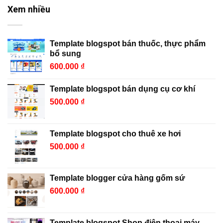
nhiên các template
phần không thể thiếu và có
Xem nhiều
blogspot họ chia sẻ ...
thể coi ...
Template blogspot bán thuốc, thực phẩm
bổ sung
600.000
₫
Template blogspot bán dụng cụ cơ khí
500.000
₫
Template blogspot cho thuê xe hơi
500.000
₫
Template blogger cửa hàng gốm sứ
600.000
₫
Template blogspot Shop điện thoại máy