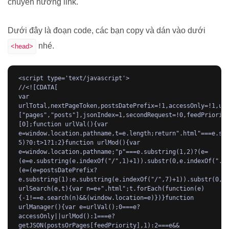
chuyển hướng link.
Dưới đây là đoạn code, các bạn copy và dán vào dưới
nhé.
<head>
<script type='text/javascript'>

//<![CDATA[

var 
urlTotal,nextPageToken,postsDatePrefix=!1,accessOnly=!1,us
["pages","posts"],jsonIndex=1,secondRequest=!0,feedPriorit
[0];function urlVal(){var 
e=window.location.pathname,t=e.length;return".html"===e.su
5)?0:t>1?1:2}function urlMod(){var 
e=window.location.pathname;"p"===e.substring(1,2)?(e=
(e=e.substring(e.indexOf("/",1)+1)).substr(0,e.indexOf(".h
(e=(e=postsDatePrefix?
e.substring(1):e.substring(e.indexOf("/",7)+1)).substr(0,e.
urlSearch(e,t){var n=e+".html";t.forEach(function(e)
{-1!==e.search(n)&&(window.location=e)})}function 
urlManager(){var e=urlVal();0===e?
accessOnly||urlMod():1===e?
getJSON(postsOrPages[feedPriority],1):2===e&&