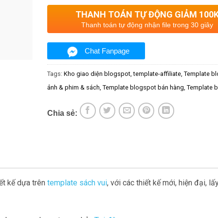
THANH TOÁN TỰ ĐỘNG GIẢM 100
Thanh toán tự động nhận file trong 30 giây
Chat Fanpage
Tags:
Kho giao diện blogspot
template-affiliate
Template b
ảnh & phim & sách
Template blogspot bán hàng
Template b
Chia sẻ:
ết kế dựa trên
template sách vui
, với các thiết kế mới, hiện đại, l