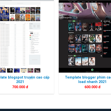
ate blogspot truyện cao cấp
Template blogger phim ca
2021
load nhanh 2021
700.000
đ
600.000
đ