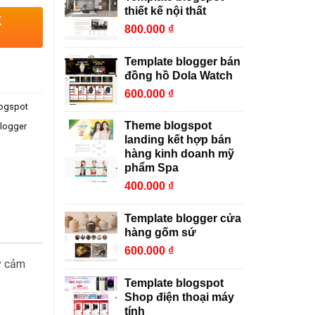
thiết kế nội thất
K
800.000
₫
Template blogger bán
đồng hồ Dola Watch
600.000
₫
logspot
Theme blogspot
logger
landing kết hợp bán
hàng kinh doanh mỹ
phẩm Spa
400.000
₫
Template blogger cửa
hàng gốm sứ
600.000
₫
ấy cảm
Template blogspot
Shop điện thoại máy
tính