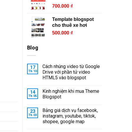
700.000
₫
Template blogspot
cho thuê xe hơi
500.000
₫
Blog
Cách nhúng video từ Google
17
Th 10
Drive với phần tử video
HTML5 vào blogspot
Kinh nghiệm khi mua Theme
14
Th 05
Blogspot
Bảng giá dịch vụ facebook,
23
Th 03
instagram, youtube, tiktok,
shopee, google map