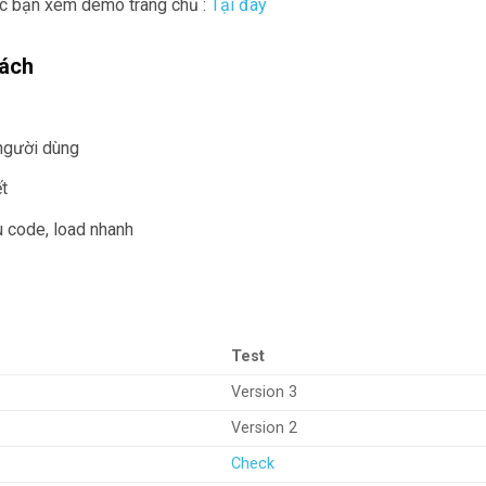
c bạn xem demo trang chủ :
Tại đây
sách
 người dùng
ết
 code, load nhanh
Test
Version 3
Version 2
Check