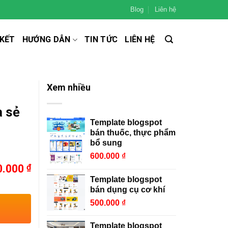
Blog
Liên hệ
 KẾT
HƯỚNG DẪN
TIN TỨC
LIÊN HỆ
Xem nhiều
a sẻ
Template blogspot
bán thuốc, thực phẩm
bổ sung
600.000
₫
0.000
₫
Template blogspot
bán dụng cụ cơ khí
500.000
₫
Template blogspot