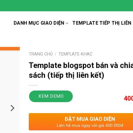
DANH MỤC GIAO DIỆN
TEMPLATE TIẾP THỊ LIÊN
TRANG CHỦ
/
TEMPLATE-KHAC
Template blogspot bán và chi
sách (tiếp thị liên kết)
XEM DEMO
40
ĐẶT MUA GIAO DIỆN
Liên hệ mua ngay với giá 400.000đ