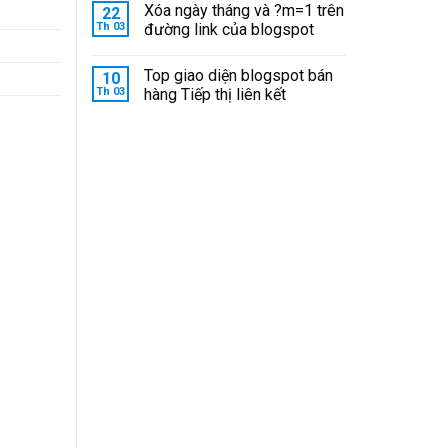
Xóa ngày tháng và ?m=1 trên
22
Th 03
đường link của blogspot
Top giao diện blogspot bán
10
Th 03
hàng Tiếp thị liên kết