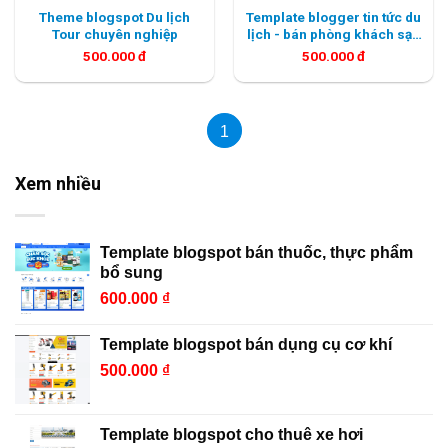
Theme blogspot Du lịch
Template blogger tin tức du
Tour chuyên nghiệp
lịch - bán phòng khách sạn
và bán tour
500.000
đ
500.000
đ
1
Xem nhiều
Template blogspot bán thuốc, thực phẩm
bổ sung
600.000
₫
Template blogspot bán dụng cụ cơ khí
500.000
₫
Template blogspot cho thuê xe hơi