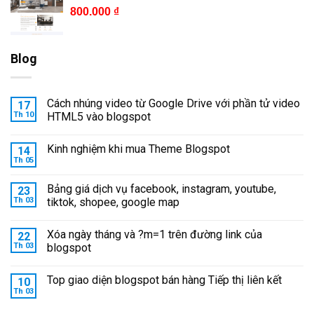
800.000
₫
Blog
Cách nhúng video từ Google Drive với phần tử video
17
Th 10
HTML5 vào blogspot
Kinh nghiệm khi mua Theme Blogspot
14
Th 05
Bảng giá dịch vụ facebook, instagram, youtube,
23
Th 03
tiktok, shopee, google map
Xóa ngày tháng và ?m=1 trên đường link của
22
Th 03
blogspot
Top giao diện blogspot bán hàng Tiếp thị liên kết
10
Th 03