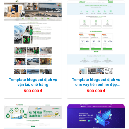
Template blogspot dịch vụ
Template blogspot dịch vụ
vận tải, chở hàng
cho vay tiền online đẹp
chuẩn seo
500.000
đ
500.000
đ