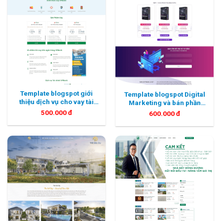
Template blogspot giới
Template blogspot Digital
thiệu dịch vụ cho vay tài
Marketing và bán phần
chính
mềm
500.000
đ
600.000
đ