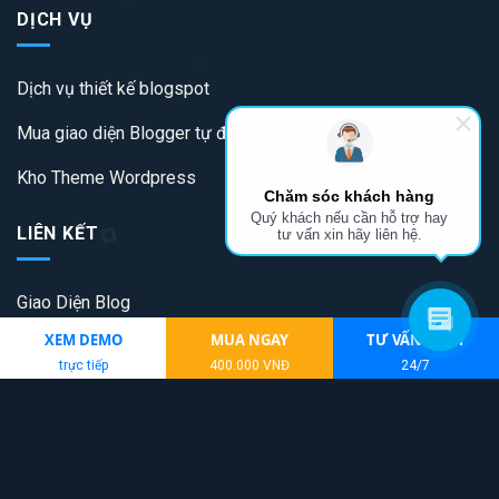
DỊCH VỤ
Dịch vụ thiết kế blogspot
Mua giao diện Blogger tự động
Kho Theme Wordpress
Chăm sóc khách hàng
Quý khách nếu cần hỗ trợ hay
LIÊN KẾT
tư vấn xin hãy liên hệ.
Giao Diện Blog
XEM DEMO
MUA NGAY
TƯ VẤN NGAY
Theme Blogger
trực tiếp
400.000 VNĐ
24/7
Thiết kế website vũng tàu
Tải game poker online