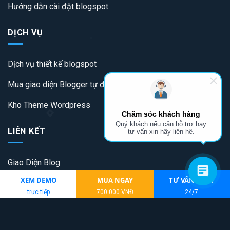
Hướng dẫn cài đặt blogspot
DỊCH VỤ
Dịch vụ thiết kế blogspot
Mua giao diện Blogger tự động
Kho Theme Wordpress
Chăm sóc khách hàng
Quý khách nếu cần hỗ trợ hay
LIÊN KẾT
tư vấn xin hãy liên hệ.
Giao Diện Blog
XEM DEMO
MUA NGAY
TƯ VẤN NGAY
Theme Blogger
trực tiếp
700.000 VNĐ
24/7
Thiết kế website vũng tàu
Tải game poker online