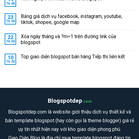
Th 05
Bảng giá dịch vụ facebook, instagram, youtube,
23
Th 03
tiktok, shopee, google map
Xóa ngày tháng và ?m=1 trên đường link của
22
Th 03
blogspot
Top giao diện blogspot bán hàng Tiếp thị liên kết
10
Th 03
Blogspotdep
.com
Blogspotdep.com là website giới thiệu dịch vụ thiết kế và
bán template blogspot (hay còn gọi là theme blogger) giá rẻ
uy tín nhất hiện nay với kho giao diện phong phú.
Giao Diện Blog là địa chỉ mua template blogspot đáng tin