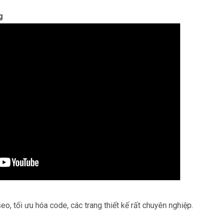
g
o, tối ưu hóa code, các trang thiết kế rất chuyên nghiệp.