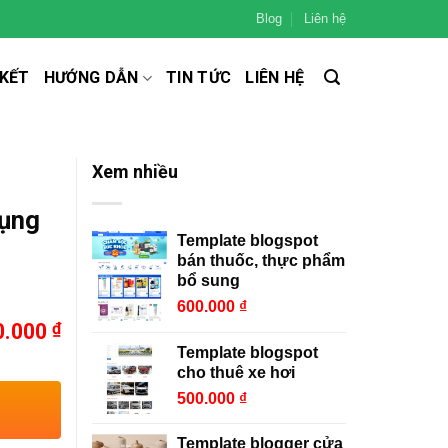
Blog
Liên hệ
 KẾT
HƯỚNG DẪN
TIN TỨC
LIÊN HỆ
Xem nhiều
dụng
Template blogspot
bán thuốc, thực phẩm
bổ sung
600.000
₫
0.000
₫
Template blogspot
cho thuê xe hơi
500.000
₫
Template blogger cửa