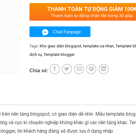
THANH TOÁN TỰ ĐỘNG GIẢM 100
Thanh toán tự động nhận file trong 30 giây
Chat Fanpage
Tags:
Kho giao diện blogspot
template-ca-nhan
Template b
dịch vụ
Template blogger
Chia sẻ:
ế trên nền tảng blogspot, có giao diện dễ nhìn. Mẫu template blo
ting và cực kì chuyên nghiệp không khác gì các nền tảng khác. T
blogger, tin khách hàng đăng sẽ được lưu ở dạng nháp.