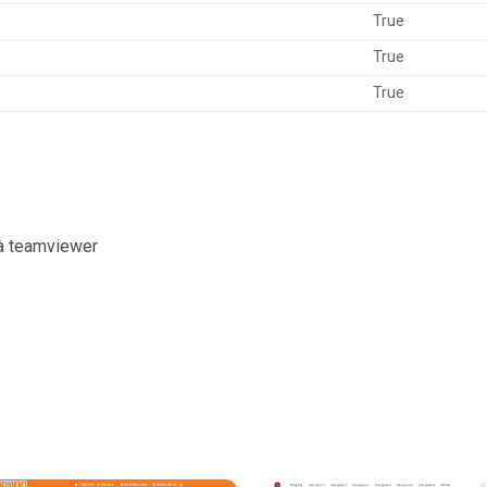
True
True
True
và teamviewer