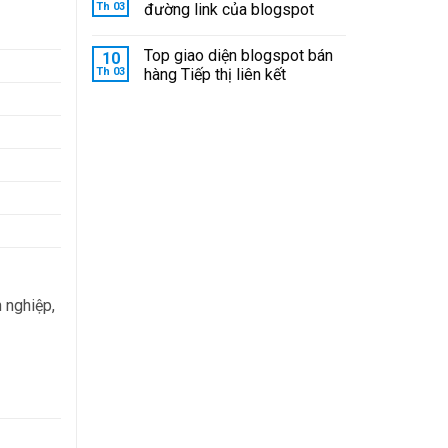
Th 03
đường link của blogspot
Top giao diện blogspot bán
10
Th 03
hàng Tiếp thị liên kết
 nghiệp,