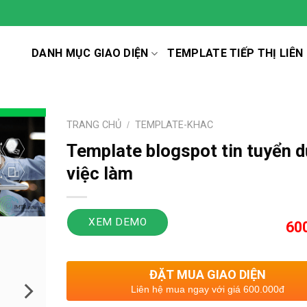
DANH MỤC GIAO DIỆN
TEMPLATE TIẾP THỊ LIÊN
TRANG CHỦ
/
TEMPLATE-KHAC
Template blogspot tin tuyển 
việc làm
XEM DEMO
60
ĐẶT MUA GIAO DIỆN
Liên hệ mua ngay với giá 600.000đ