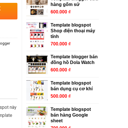
hàng gốm sứ
K
600.000
₫
Template blogspot
Shop điện thoại máy
tính
logger
700.000
₫
Template blogger bán
đồng hồ Dola Watch
600.000
₫
Template blogspot
bán dụng cụ cơ khí
500.000
₫
gspot này
Template blogspot
bán hàng Google
emplate
sheet