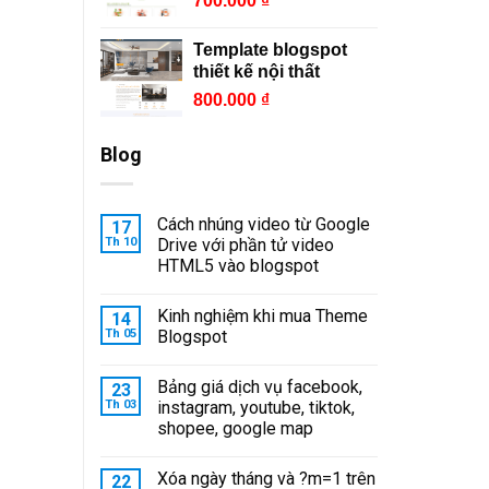
700.000
₫
Template blogspot
thiết kế nội thất
800.000
₫
Blog
Cách nhúng video từ Google
17
Th 10
Drive với phần tử video
HTML5 vào blogspot
Kinh nghiệm khi mua Theme
14
Th 05
Blogspot
Bảng giá dịch vụ facebook,
23
Th 03
instagram, youtube, tiktok,
shopee, google map
Xóa ngày tháng và ?m=1 trên
22