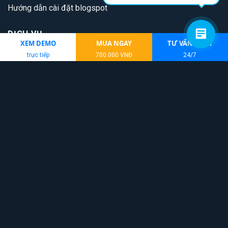
Hướng dẫn cài đặt blogspot
DỊCH VỤ
XEM DEMO
MUA NGAY
TƯ VẤN NGAY
trực tiếp
700.000 VNĐ
24/7
Dịch vụ thiết kế blogspot
Mua giao diện Blogger tự động
Kho Theme Wordpress
LIÊN KẾT
Giao Diện Blog
Theme Blogger
Thiết kế website vũng tàu
Tải game poker online