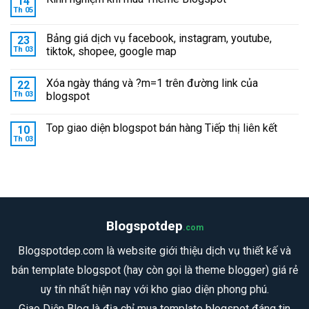
14
Th 05
Bảng giá dịch vụ facebook, instagram, youtube,
23
Th 03
tiktok, shopee, google map
Xóa ngày tháng và ?m=1 trên đường link của
22
Th 03
blogspot
Top giao diện blogspot bán hàng Tiếp thị liên kết
10
Th 03
Blogspotdep
.com
Blogspotdep.com là website giới thiệu dịch vụ thiết kế và
bán template blogspot (hay còn gọi là theme blogger) giá rẻ
uy tín nhất hiện nay với kho giao diện phong phú.
Giao Diện Blog là địa chỉ mua template blogspot đáng tin