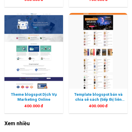
Theme blogspot Dịch Vụ
Template blogspot bán và
Marketing Online
chia sẻ sách (tiếp thị liên
kết)
400.000
đ
400.000
đ
Xem nhiều