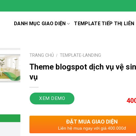
DANH MỤC GIAO DIỆN
TEMPLATE TIẾP THỊ LIÊN
TRANG CHỦ
/
TEMPLATE-LANDING
Theme blogspot dịch vụ vệ sin
vụ
XEM DEMO
40
ĐẶT MUA GIAO DIỆN
Liên hệ mua ngay với giá 400.000đ