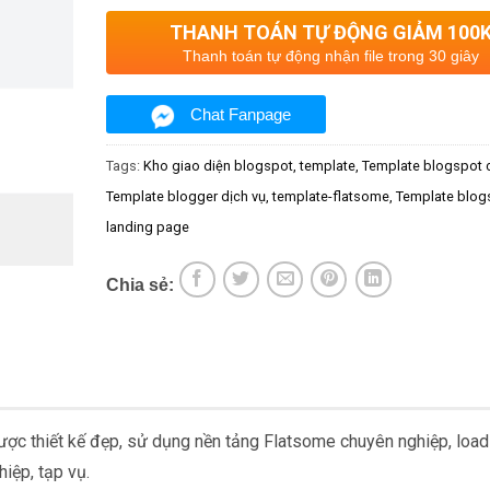
THANH TOÁN TỰ ĐỘNG GIẢM 100
Thanh toán tự động nhận file trong 30 giây
Chat Fanpage
Tags:
Kho giao diện blogspot
template
Template blogspot 
Template blogger dịch vụ
template-flatsome
Template blog
landing page
Chia sẻ:
ợc thiết kế đẹp, sử dụng nền tảng Flatsome chuyên nghiệp, load
iệp, tạp vụ.