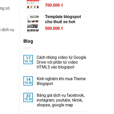
700.000
₫
àng có
Template blogspot
cho thuê xe hơi
500.000
₫
 dịch vụ
Blog
Cách nhúng video từ Google
17
Th 10
Drive với phần tử video
HTML5 vào blogspot
Kinh nghiệm khi mua Theme
14
Th 05
Blogspot
Bảng giá dịch vụ facebook,
23
Th 03
instagram, youtube, tiktok,
shopee, google map