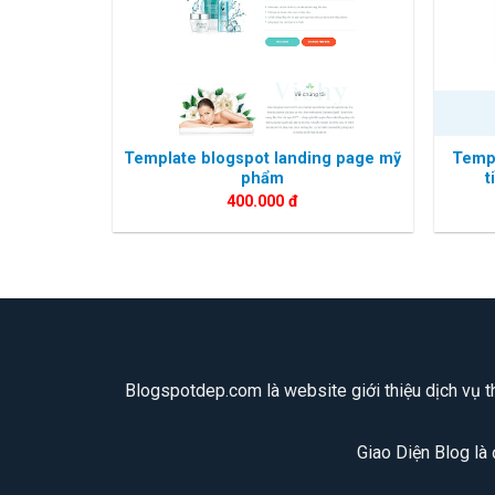
Template blogspot landing page mỹ
Templ
phẩm
t
400.000
đ
Blogspotdep.com là website giới thiệu dịch vụ th
Giao Diện Blog là