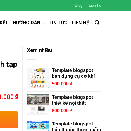
Blog
Liên hệ
 KẾT
HƯỚNG DẪN
TIN TỨC
LIÊN HỆ
Xem nhiều
h tạp
Template blogspot
bán dụng cụ cơ khí
500.000
₫
0.000
₫
Template blogspot
thiết kế nội thất
800.000
₫
Template blogspot
bán thuốc, thực phẩm