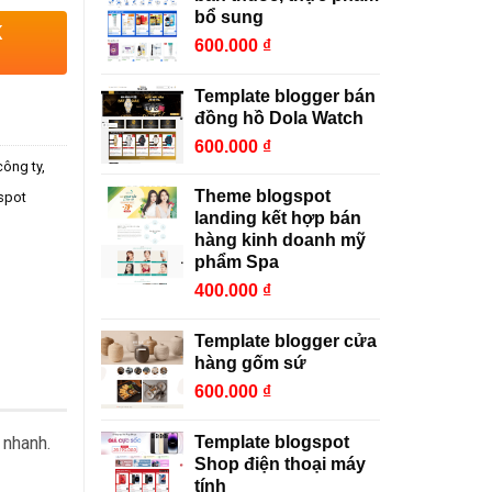
bổ sung
K
600.000
₫
Template blogger bán
đồng hồ Dola Watch
600.000
₫
công ty
Theme blogspot
spot
landing kết hợp bán
hàng kinh doanh mỹ
phẩm Spa
400.000
₫
Template blogger cửa
hàng gốm sứ
600.000
₫
Template blogspot
 nhanh.
Shop điện thoại máy
tính