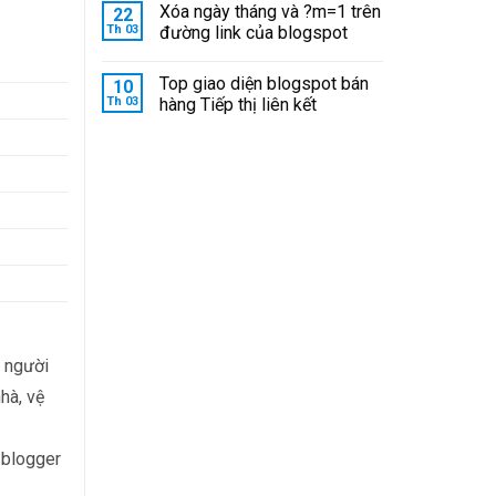
Xóa ngày tháng và ?m=1 trên
22
Th 03
đường link của blogspot
Top giao diện blogspot bán
10
Th 03
hàng Tiếp thị liên kết
m người
nhà, vệ
 blogger