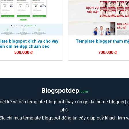
ate blogspot dịch vụ cho vay
Template blogger thẩm mỹ
iền online đẹp chuẩn seo
500.000
đ
700.000
đ
Blogspotdep
.com
iết kế và bán template blogspot (hay còn gọi là theme blogger) gi
phú.
 địa chỉ mua template blogspot đáng tin cậy giúp quý khách làm we